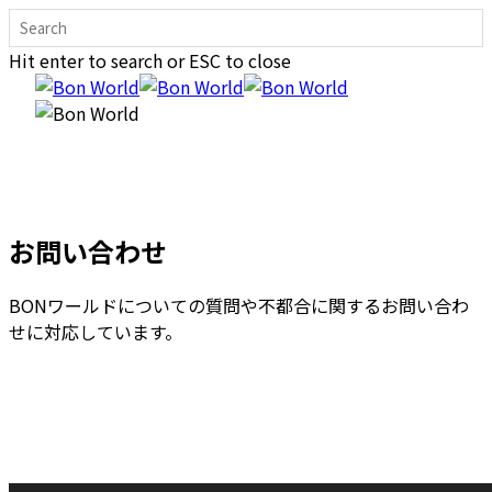
S
k
Hit enter to search or ESC to close
i
C
p
l
M
t
o
e
o
s
n
m
e
u
a
S
i
e
お問い合わせ
n
a
c
r
BONワールドについての質問や
不都合に関するお問い合わ
o
c
せに対応しています。
n
h
t
e
n
t