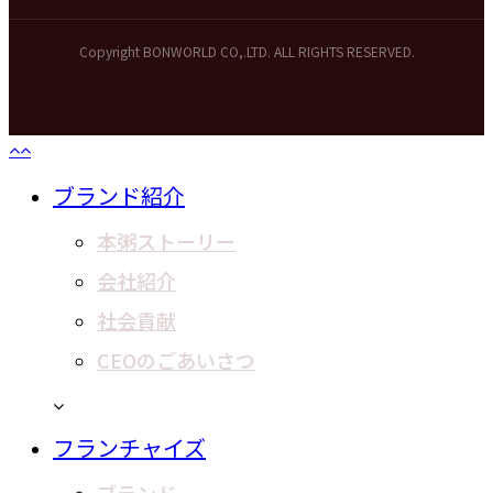
n
i
s
n
Copyright BONWORLD CO,.LTD. ALL RIGHTS RESERVED.
t
k
a
e
g
d
r
I
a
n
C
ブランド紹介
m
l
本粥ストーリー
o
s
会社紹介
e
社会貢献
M
e
CEOのごあいさつ
n
u
フランチャイズ