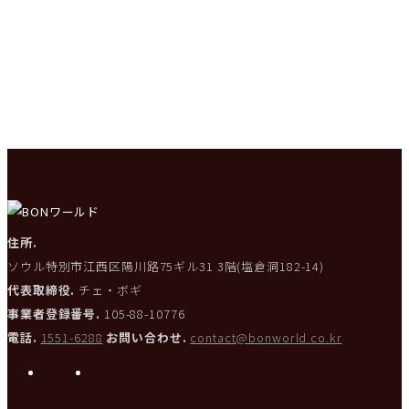
住所.
ソウル特別市江西区陽川路75ギル31 3階(塩倉洞182-14)
代表取締役.
チェ・ボギ
事業者登録番号.
105-88-10776
電話.
1551-6288
お問い合わせ.
contact@bonworld.co.kr
i
L