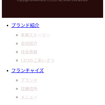
t
k
a
e
g
d
r
I
C
ブランド紹介
a
n
l
m
本粥ストーリー
o
s
会社紹介
e
社会貢献
M
e
CEOのごあいさつ
n
u
フランチャイズ
ブランド
店舗住所
メニュー