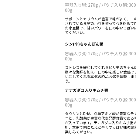
容器入り粥: 270g / パウチ入り粥: 300g
00g
サポニンとカリウムが豊富で味がよく、一
されている食材の小豆を使って心を込めて
た小豆粥で、甘いパワーを口の中いっぱい
てください。
シン(辛)ちゃんぽん粥
容器入り粥: 270g / パウチ入り粥: 300g
00g
ストレスを緩和してくれるピリ辛のちゃん
様々な海鮮を加え、口の中を楽しい食感で
いにしてくれる本粥の絶品お粥を体験しま
う。
テナガダコ入りキムチ粥
容器入り粥: 270g / パウチ入り粥: 300g
00g
タウリンとDHA、必須アミノ酸が豊富なテ
コと、乳酸菌が豊富な代表発酵食品である
が入っています。テナガダコ入りキムチ粥
祖、本粥で歯ごたえと辛くすっぱい味の調
楽しみください。