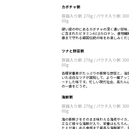
カボチャ粥
容器入り粥: 270g / パウチ入り粥: 300g
00g
硬い皮の中にあるカボチャの深く濃い甘味
に含まれたビタミンAとβカロチン、食物繊
康まで守れる韓国伝統の味をお楽しみくだ
ツナと野菜粥
容器入り粥: 270g / パウチ入り粥: 300g
00g
各種栄養素がたっぷりの新鮮な野菜と、油
いた淡白なツナが調和して、より一層アッ
ードした味です。忙しい現代社会、高たん
の一食をどうぞ。
海鮮粥
容器入り粥: 270g / パウチ入り粥: 300g
00g
海の新鮮さをそのまま味わえる海老やイカ
エなど様々な海鮮が入り、栄養はもちろん
たえが楽しめる食感まで最高な海鮮粥で、