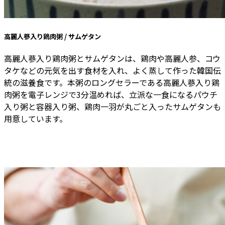
高麗人蔘入り鶏肉粥 / サムゲタン
高麗人蔘入り鶏肉粥とサムゲタンは、鶏肉や高麗人参、コウ
タケなどの元気を出す食材を入れ、よく蒸して作った韓国伝
統の滋養食です。本粥のロングセラーである高麗人蔘入り鶏
肉粥を電子レンジで3分温めれば、立派な一食になるパウチ
入り粥と容器入り粥、鶏肉一羽が丸ごと入ったサムゲタンも
用意しています。