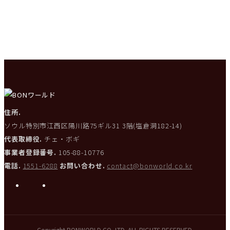
住所.
ソウル特別市江西区陽川路75ギル31 3階(塩倉洞182-14)
代表取締役.
チェ・ボギ
事業者登録番号.
105-88-10776
電話.
1551-6288
お問い合わせ.
contact@bonworld.co.kr
i
L
n
i
s
n
Copyright BONWORLD CO,.LTD. ALL RIGHTS RESERVED.