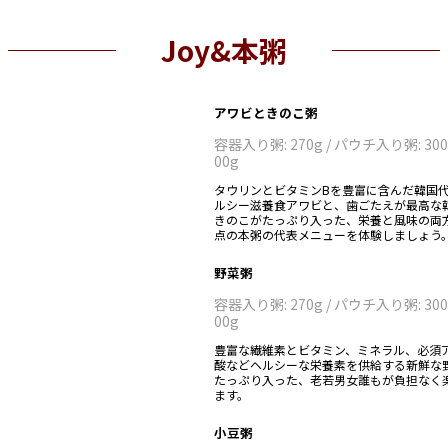
Joy&本粥
アワビときのこ粥
容器入り粥: 270g / パウチ入り粥: 300g
00g
タウリンとビタミンBを豊富に含んだ韓国
ルシー滋養食アワビと、歯ごたえが最高な
きのこがたっぷり入った、栄養と風味の両
点の本粥の代表メニューを体験しましょう
野菜粥
容器入り粥: 270g / パウチ入り粥: 300g
00g
豊富な繊維素とビタミン、ミネラル、必須
酸などヘルシーな栄養素を供給する新鮮な
たっぷり入った、老若男女誰もが負担なく
ます。
小豆粥