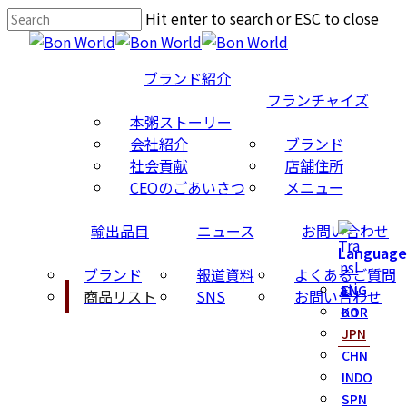
S
Hit enter to search or ESC to close
k
C
i
l
M
ブランド紹介
p
o
e
フランチャイズ
t
s
n
本粥ストーリー
o
e
u
会社紹介
ブランド
m
S
社会貢献
店舗住所
a
e
CEOのごあいさつ
メニュー
i
a
n
r
輸出品目
ニュース
お問い合わせ
c
c
Language
o
h
ブランド
報道資料
よくあるご質問
n
ENG
商品リスト
SNS
お問い合わせ
t
KOR
e
JPN
n
CHN
t
INDO
SPN