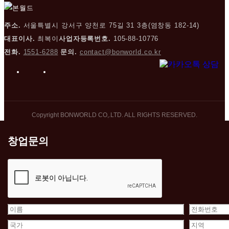
주소.
서울특별시 강서구 양천로 75길 31 3층(염창동 182-14)
대표이사.
최복이
사업자등록번호.
105-88-10776
전화.
1551-6288
문의.
contact@bonworld.co.kr
인스타그램
링크드인
Copyright BONWORLD CO,.LTD. ALL RIGHTS RESERVED.
창업문의