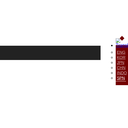
ENG
KOR
JPN
CHN
INDO
SPN