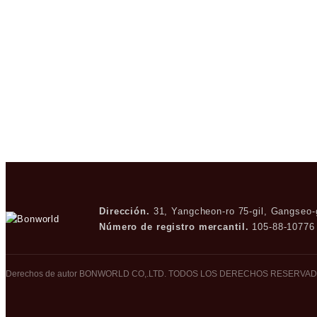
Dirección.
31, Yangcheon-ro 75-gil, Gangseo
Número de registro mercantil.
105-88-10776
Derechos de autor BONWORLD CO,.LTD. TODOS LOS DERECHOS RESERVAD