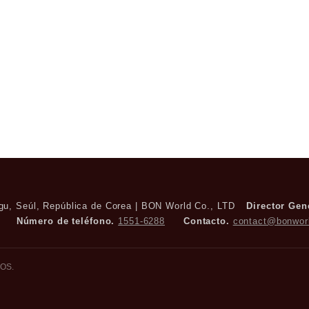
-gu, Seúl, República de Corea | BON World Co., LTD
Director Gen
Número de teléfono.
1551-6288
Contacto.
contact@bonworl
OS.