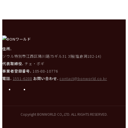
住所.
ソウル特別市江西区陽川路75ギル31 3階(塩倉洞182-14)
代表取締役.
チェ・ボギ
事業者登録番号.
105-88-10776
電話.
1551-6288
お問い合わせ.
contact@bonworld.co.kr
i
L
n
i
s
n
Copyright BONWORLD CO,.LTD. ALL RIGHTS RESERVED.
t
k
a
e