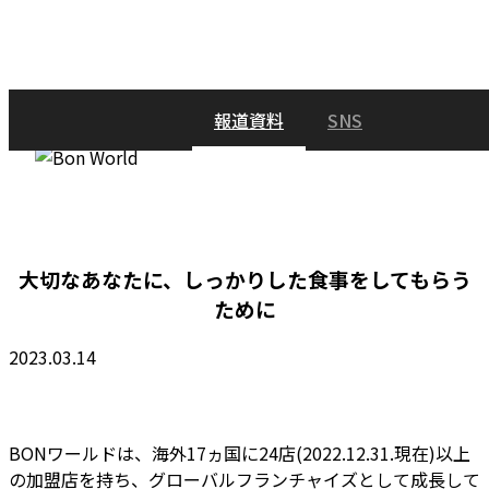
S
k
i
p
Hit enter to search or ESC to close
報道資料
SNS
t
C
o
l
M
m
o
e
a
s
n
i
e
u
n
S
大切なあなたに、しっかりした食事をしてもらう
c
e
ために
o
a
n
r
2023.03.14
t
c
e
h
n
t
BONワールドは、海外17ヵ国に24店(2022.12.31.現在)以上
の加盟店を持ち、グローバルフランチャイズとして成長して