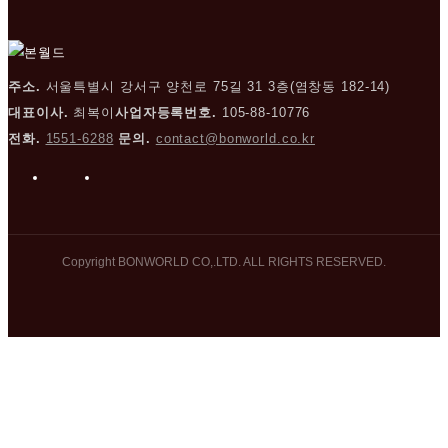
주소.
서울특별시 강서구 양천로 75길 31 3층(염창동 182-14)
대표이사.
최복이
사업자등록번호.
105-88-10776
전화.
1551-6288
문의.
contact@bonworld.co.kr
인스타그램
링크드인
Copyright BONWORLD CO,.LTD. ALL RIGHTS RESERVED.