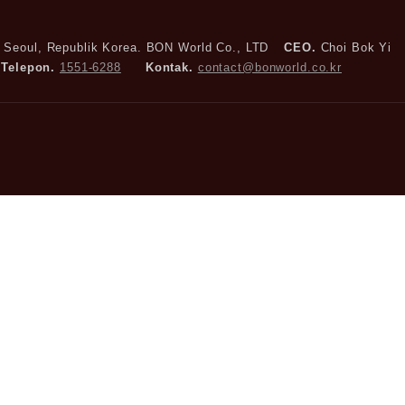
, Seoul, Republik Korea. BON World Co., LTD
CEO.
Choi Bok Yi
Telepon.
1551-6288
Kontak.
contact@bonworld.co.kr