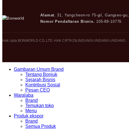
Alamat.
31, Yangcheon-ro 75-gil, Gangseo-gu
Nomor Pendaftaran Bisnis.
105-88-10776
Hak cipta BONWORLD CO,.LTD. HAK CIPTA DILINDUNGI UNDANG-UNDANG.
Close
Gambaran Umum Brand
Menu
Tentang Bonjuk
Sejarah Bisnis
Kontribusi Sosial
Pesan CEO
Waralaba
Brand
Temukan toko
Menu
Produk ekspor
Brand
Semua Produk