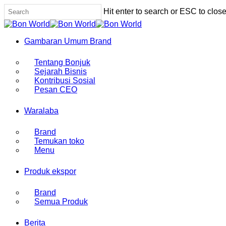
Skip
Hit enter to search or ESC to clos
to
Close
main
Search
content
Menu
Gambaran Umum Brand
Tentang Bonjuk
Sejarah Bisnis
Kontribusi Sosial
Pesan CEO
Waralaba
Brand
Temukan toko
Menu
Produk ekspor
Brand
Semua Produk
Berita